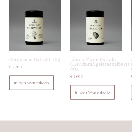
Cordyceps Extrakt 70g
Lion’s Mane Extrakt
(Hericium/Igelstachelbart)
€
29,00
80g
€
29,00
In den Warenkorb
In den Warenkorb