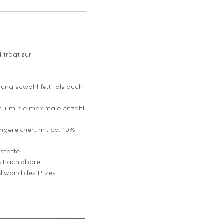
 trägt zur
ung sowohl fett- als auch
lt, um die maximale Anzahl
ngereichert mit ca. 10%
stoffe.
e Fachlabore.
llwand des Pilzes