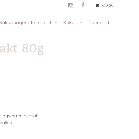


€
0,00
Kakaoangebote für dich
Kakao
Über mich
akt 80g
hlagwörter:
azaliah
,
zaliah