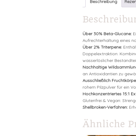
Beschreibung
Rezen
Beschreibu
Über 30% Beta-Glucane:
E
Aufrechterhaltung eines no
Über 2% Triterpene:
Enthält
Doppelextraktion: Kombina
wasserlöslicher Bestandteil
Nachhaltige Wildsammlun
an Antioxidantien zu gewäh
Ausschließlich Fruchtkörpe
rohem Pilzpulver für ein V
Hochkonzentriertes 15:1 Ext
Glutenfrei & Vegan: Streng
Shellbroken-Verfahren:
Erh
Ähnliche P