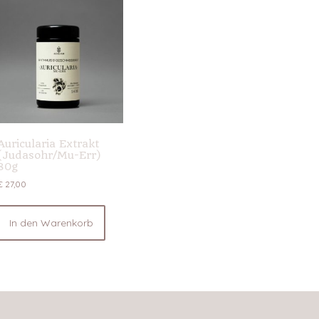
Auricularia Extrakt
(Judasohr/Mu-Err)
80g
€
27,00
In den Warenkorb