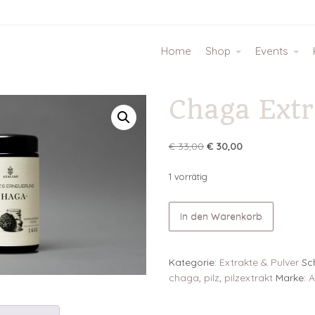
Home
Shop
Events
Chaga Extr
Ursprünglicher
Aktueller
€
33,00
€
30,00
Preis
Preis
war:
ist:
1 vorrätig
€ 33,00
€ 30,00.
Chaga
In den Warenkorb
Extrakt
80g
Menge
Kategorie:
Extrakte & Pulver
Sc
chaga
,
pilz
,
pilzextrakt
Marke:
A