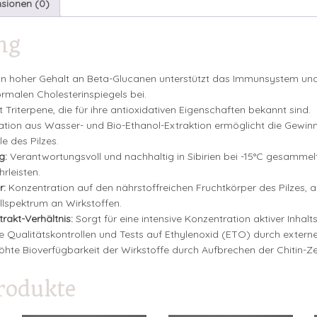
sionen (0)
ng
in hoher Gehalt an Beta-Glucanen unterstützt das Immunsystem und
rmalen Cholesterinspiegels bei.
 Triterpene, die für ihre antioxidativen Eigenschaften bekannt sind.
tion aus Wasser- und Bio-Ethanol-Extraktion ermöglicht die Gewinn
e des Pilzes.
g:
Verantwortungsvoll und nachhaltig in Sibirien bei -15°C gesamme
rleisten.
r:
Konzentration auf den nährstoffreichen Fruchtkörper des Pilzes, a
ollspektrum an Wirkstoffen.
rakt-Verhältnis:
Sorgt für eine intensive Konzentration aktiver Inhalts
e Qualitätskontrollen und Tests auf Ethylenoxid (ETO) durch extern
öhte Bioverfügbarkeit der Wirkstoffe durch Aufbrechen der Chitin-Ze
rodukte