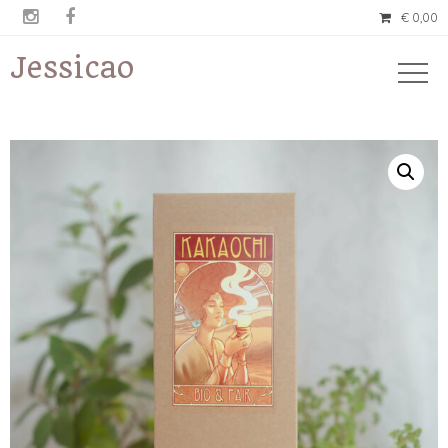


€
0,00
Jessicao