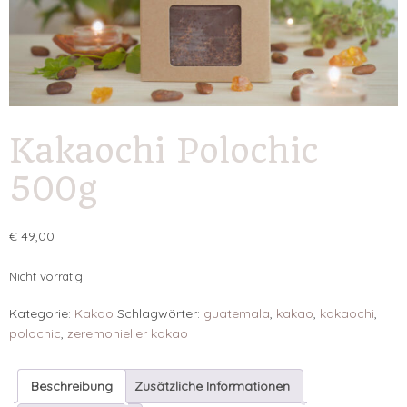
Kakaochi Polochic
500g
€
49,00
Nicht vorrätig
Kategorie:
Kakao
Schlagwörter:
guatemala
,
kakao
,
kakaochi
,
polochic
,
zeremonieller kakao
Beschreibung
Zusätzliche Informationen